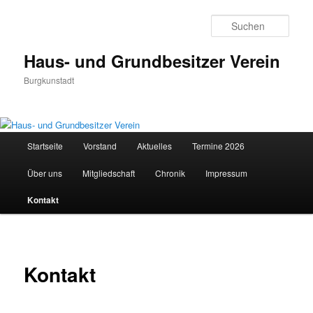
Zum
Inhalt
Such
wechseln
Haus- und Grundbesitzer Verein
Burgkunstadt
Hauptmenü
Startseite
Vorstand
Aktuelles
Termine 2026
Über uns
Mitgliedschaft
Chronik
Impressum
Kontakt
Kontakt